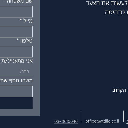
שם משפחה
*
ם לעשות את הצעד
 מדהימה.
מייל
*
טלפון
*
אני מתעניינ/ת ב
בחר/י
משהו נוסף שתר
הקרוב
office@attilio.co.il
03-3016040