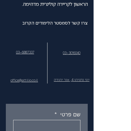
הראשון לקריירה קולינרית מדהימה.
צרו קשר לסמסטר הלימודים הקרוב
03-6887337
03-3016040
יוני נתניהו 4 , אור יהודה
office@attilio.co.il
שם פרטי
*